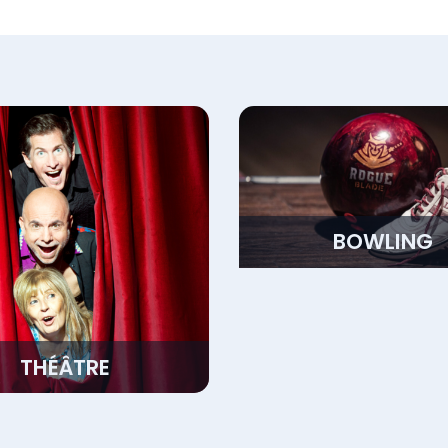
BOWLING
THÉÂTRE