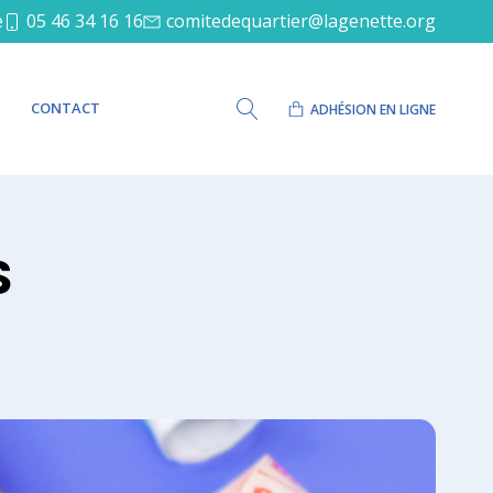
e
05 46 34 16 16
comitedequartier@lagenette.org
CONTACT
ADHÉSION EN LIGNE
S