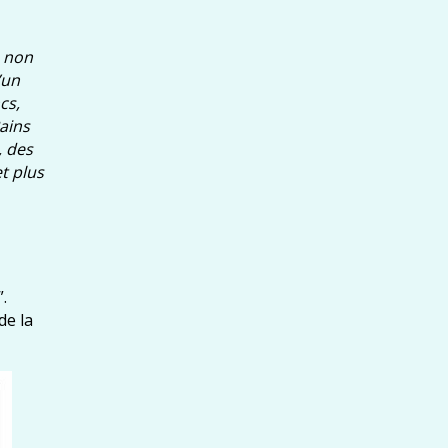
, non
’un
cs,
Bains
, des
t plus
.
de la