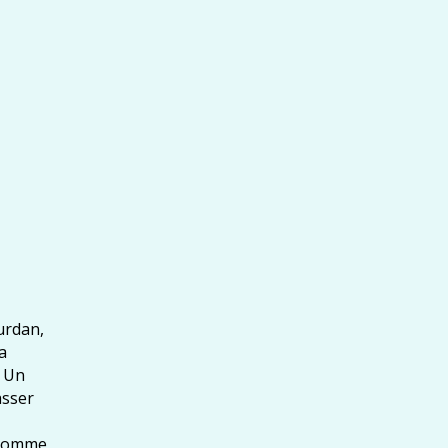
urdan,
a
. Un
asser
n homme