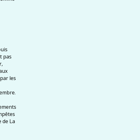
puis
t pas
r,
paux
 par les
cembre.
gements
empêtes
e de La