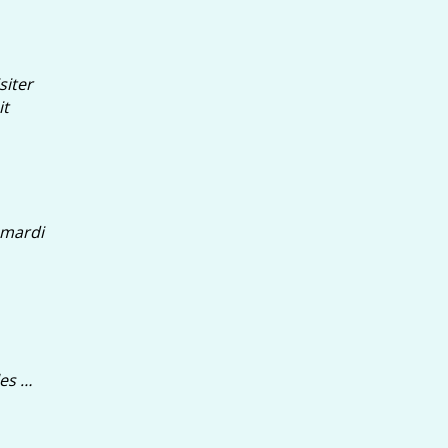
siter
it
e mardi
les …