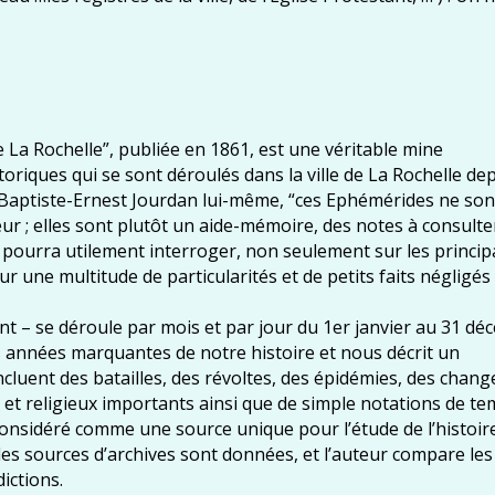
La Rochelle”, publiée en 1861, est une véritable mine
storiques qui se sont déroulés dans la ville de La Rochelle de
an-Baptiste-Ernest Jourdan lui-même, “ces Ephémérides ne son
r ; elles sont plutôt un aide-mémoire, des notes à consulte
on pourra utilement interroger, non seulement sur les princi
ur une multitude de particularités et de petits faits négligés
ent – se déroule par mois et par jour du 1er janvier au 31 dé
es années marquantes de notre histoire et nous décrit un
cluent des batailles, des révoltes, des épidémies, des chan
 et religieux importants ainsi que de simple notations de t
considéré comme une source unique pour l’étude de l’histoir
 les sources d’archives sont données, et l’auteur compare les
ictions.