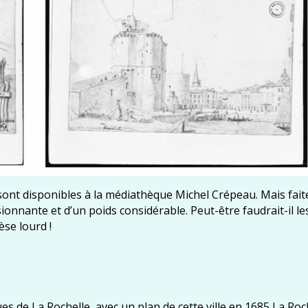
ont disponibles à la médiathèque Michel Crépeau. Mais fait
sionnante et d’un poids considérable. Peut-être faudrait-il le
èse lourd !
 de La Rochelle, avec un plan de cette ville en 1685 La Roch