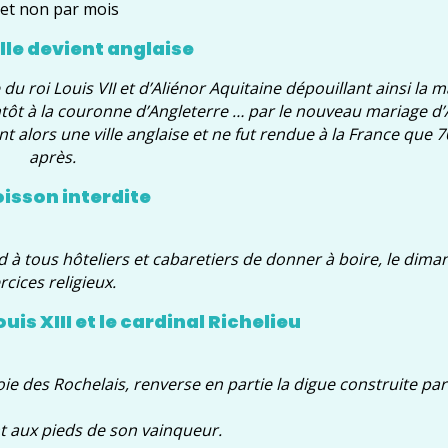
 et non par mois
lle devient anglaise
du roi Louis VII et d’Aliénor Aquitaine dépouillant ainsi la 
ntôt à la couronne d’Angleterre … par le nouveau mariage d’
t alors une ville anglaise et ne fut rendue à la France que 7
après.
oisson interdite
 à tous hôteliers et cabaretiers de donner à boire, le dima
cices religieux.
uis XIII et le cardinal Richelieu
oie des Rochelais, renverse en partie la digue construite par
 aux pieds de son vainqueur.