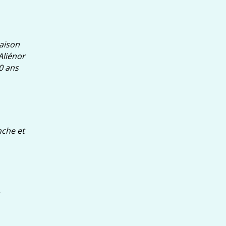
maison
Aliénor
0 ans
nche et