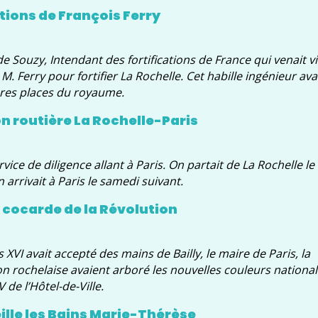
ations de François Ferry
de Souzy, Intendant des fortifications de France qui venait vi
. Ferry pour fortifier La Rochelle. Cet habille ingénieur ava
eures places du royaume.
on routière La Rochelle-Paris
vice de diligence allant à Paris. On partait de La Rochelle l
arrivait à Paris le samedi suivant.
a cocarde de la Révolution
s XVI avait accepté des mains de Bailly, le maire de Paris, la
ion rochelaise avaient arboré les nouvelles couleurs nationa
de l’Hôtel-de-Ville.
ille les Bains Marie-Thérèse